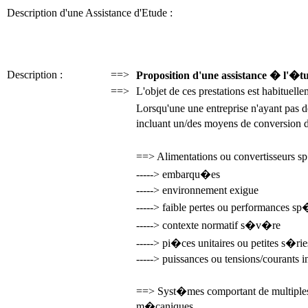
Description d'une Assistance d'Etude :
Description :
==>
Proposition d'une assistance � l'�tu
==>
L'objet de ces prestations est habituell
Lorsqu'une une entreprise n'ayant pas
incluant un/des moyens de conversion 
==> Alimentations ou convertisseurs sp
-----> embarqu�es
-----> environnement exigue
-----> faible pertes ou performances sp
-----> contexte normatif s�v�re
-----> pi�ces unitaires ou petites s�rie
-----> puissances ou tensions/courants i
==> Syst�mes comportant de multiples s
m�caniques.