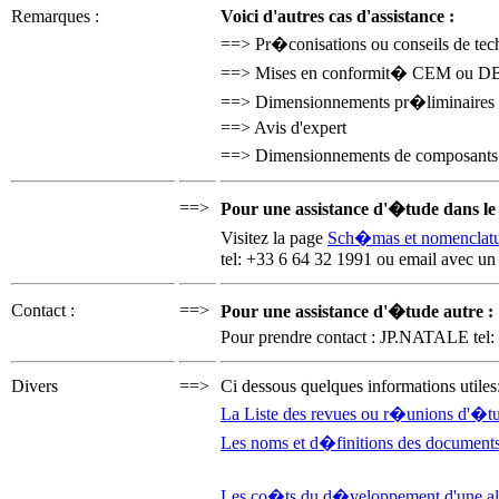
Remarques :
Voici d'autres cas d'assistance :
==> Pr�conisations ou conseils de tec
==> Mises en conformit� CEM ou D
==> Dimensionnements pr�liminaires 
==> Avis d'expert
==> Dimensionnements de composant
==>
Pour une assistance d'�tude dans le 
Visitez la page
Sch�mas et nomenclat
tel: +33 6 64 32 1991 ou email avec un d
Contact :
==>
Pour une assistance d'�tude autre :
Pour prendre contact : JP.NATALE tel: +
Divers
==>
Ci dessous quelques informations utiles
La Liste des revues ou r�unions d'�t
Les noms et d�finitions des documents
Les co�ts du d�veloppement d'une a