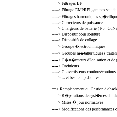
-----> Filtrages BF
-----> Filtrage EMI/RFI gammes standa
-----> Filtrages harmoniques sp�cifiqu
-----> Correcteurs de puissance
-----> Chargeurs de batterie ( Pb , CdNi 
-----> Dispositif pour soudure
-----> Dispositifs de collage
-----> Groupe �lectrochimiques
-----> Groupes m�tallurgiques ( traitem
-----> G�n�rateurs d'Ionisation et de
-----> Onduleurs
-----> Convertisseurs continus/continus
-----> ... et beaucoup d'autres
==> Remplacement ou Gestion d'obsole
-----> R�parations de syst�mes d'indu
-----> Mises � jour normatives
-----> Modifications des performance