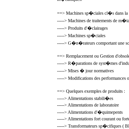
==> Machines sp�ciales cl�s dans la st
-----> Machines de traitements de m�t
-----> Produits d'�clairages
-----> Machines sp�ciales
-----> G�n�rateurs comportant une sou
==> Remplacement ou Gestion d'obsole
-----> R�parations de syst�mes d'indu
-----> Mises � jour normatives
-----> Modifications des performance
==> Quelques exemples de produits :
-----> Alimentations stabili�es
-----> Alimentations de laboratoire
-----> Alimentations d'�quimepents
-----> Alimentations fort courant ou fort
-----> Transformateurs sp�cifiques ( B