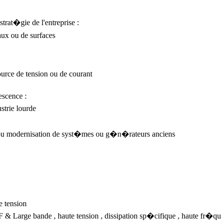
rat�gie de l'entreprise :
aux ou de surfaces
rce de tension ou de courant
scence :
strie lourde
s ou modernisation de syst�mes ou g�n�rateurs anciens
e tension
F & Large bande , haute tension , dissipation sp�cifique , haute fr�qu