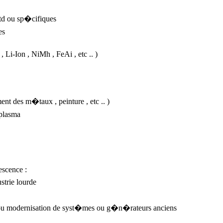
td ou sp�cifiques
es
, Li-Ion , NiMh , FeAi , etc .. )
ent des m�taux , peinture , etc .. )
 plasma
scence :
strie lourde
s ou modernisation de syst�mes ou g�n�rateurs anciens