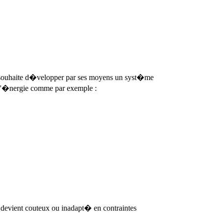
ie souhaite d�velopper par ses moyens un syst�me
 d'�nergie comme par exemple :
 devient couteux ou inadapt� en contraintes